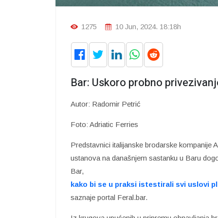
1275
10 Jun, 2024. 18:18h
Bar: Uskoro probno privezivanj
Autor: Radomir Petrić
Foto: Adriatic Ferries
Predstavnici italijanske brodarske kompanije Ad
ustanova na današnjem sastanku u Baru dogovor
Bar,
kako bi se u praksi istestirali svi uslovi 
saznaje portal Feral.bar.
Iz krugova upućenih u pripremu obnavljanja br