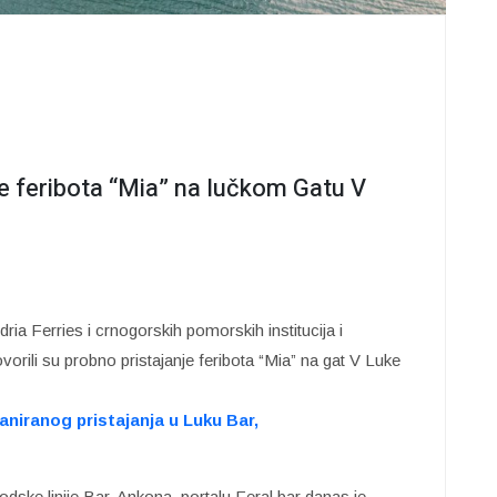
e feribota “Mia” na lučkom Gatu V
ria Ferries i crnogorskih pomorskih institucija i
ili su probno pristajanje feribota “Mia” na gat V Luke
planiranog pristajanja u Luku Bar,
odske linije Bar-Ankona, portalu Feral.bar danas je