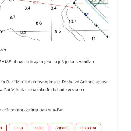
hiva
 ZHMS obavi do kraja mjeseca još jedan zvaničan
 za Bar “Mia” na redovnoj liniji iz Drača za Ankonu uplovi
na Gat V, kada treba takođe da bude vezana u
da drži pomorsku liniju Ankona-Bar.
d
Linija
Italija
Ankona
Luka Bar