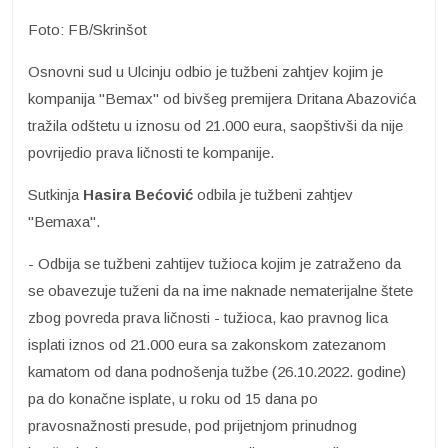
Foto: FB/Skrinšot
Osnovni sud u Ulcinju odbio je tužbeni zahtjev kojim je
kompanija "Bemax" od bivšeg premijera Dritana Abazovića
tražila odštetu u iznosu od 21.000 eura, saopštivši da nije
povrijedio prava ličnosti te kompanije.
Sutkinja
Hasira Bećović
odbila je tužbeni zahtjev
"Bemaxa".
- Odbija se tužbeni zahtijev tužioca kojim je zatraženo da
se obavezuje tuženi da na ime naknade nematerijalne štete
zbog povreda prava ličnosti - tužioca, kao pravnog lica
isplati iznos od 21.000 eura sa zakonskom zatezanom
kamatom od dana podnošenja tužbe (26.10.2022. godine)
pa do konačne isplate, u roku od 15 dana po
pravosnažnosti presude, pod prijetnjom prinudnog