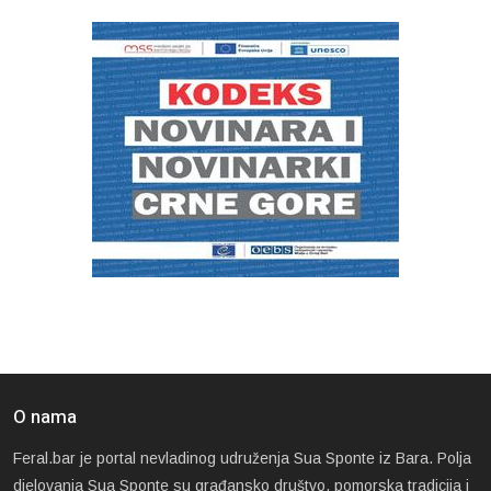
O nama
Feral.bar je portal nevladinog udruženja Sua Sponte iz Bara. Polja
djelovanja Sua Sponte su građansko društvo, pomorska tradicija i