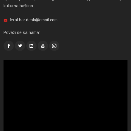
kulturna baština.
feral.bar.desk@gmail.com
Poveži se sa nama: