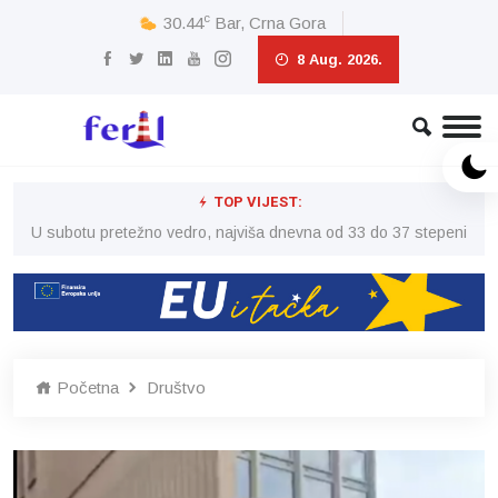
c
30.44
Bar, Crna Gora
8 Aug. 2026.
TOP VIJEST:
eni
U subotu pretežno vedro, najviša dnevna od 33 do 37 stepeni
U 
Početna
Društvo