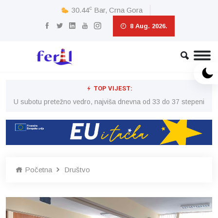
c
30.44
Bar, Crna Gora
8 Aug. 2026.
TOP VIJEST:
eni
U subotu pretežno vedro, najviša dnevna od 33 do 37 stepeni
U 
Početna
Društvo