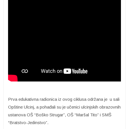
Prva edukativna radionica iz ovog ciklusa održana je u sali
Opštine Ulcinj, a pohađali su je učenici ulcinjskih obrazovnih
ustanova OŠ “Boško Strugar”, OŠ “Maršal Tito” i SMŠ
“Bratstvo-Jedinstvo”.