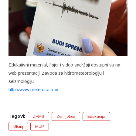
Edukativni materijal, flajer i video sadržaji dostupni su na
web prezentaciji Zavoda za hidrometeorologiju i
seizmologiju
http://www.meteo.co.me/
.
Tagovi:
ZHMS
Zemljotres
Edukacija
Ulcinj
MUP