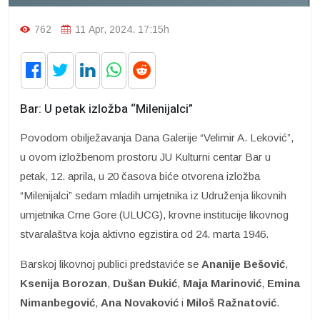
762
11 Apr, 2024. 17:15h
Bar: U petak izložba “Milenijalci”
Povodom obilježavanja Dana Galerije “Velimir A. Leković”,
u ovom izložbenom prostoru JU Kulturni centar Bar u
petak, 12. aprila, u 20 časova biće otvorena izložba
“Milenijalci” sedam mladih umjetnika iz Udruženja likovnih
umjetnika Crne Gore (ULUCG), krovne institucije likovnog
stvaralaštva koja aktivno egzistira od 24. marta 1946.
Barskoj likovnoj publici predstaviće se
Ananije Bešović
,
Ksenija Borozan
,
Dušan Đukić
,
Maja Marinović
,
Emina
Nimanbegović
,
Ana Novaković
i
Miloš Ražnatović
.