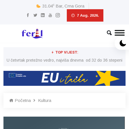
c
31.04
Bar, Crna Gora
7 Aug. 2026.
TOP VIJEST:
peni
U četvrtak pretežno vedro, najviša dnevna od 32 do 36 stepeni
U č
Početna
Kultura