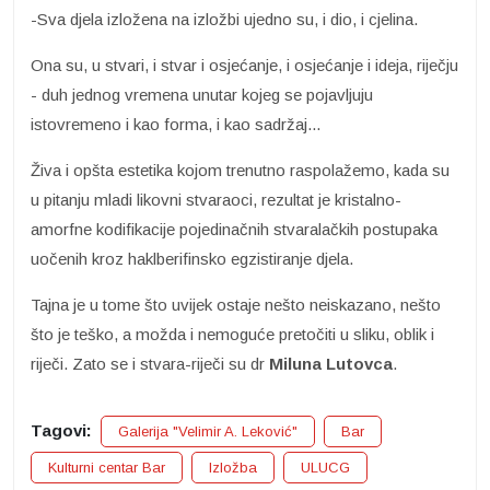
-Sva djela izložena na izložbi ujedno su, i dio, i cjelina.
Ona su, u stvari, i stvar i osjećanje, i osjećanje i ideja, riječju
- duh jednog vremena unutar kojeg se pojavljuju
istovremeno i kao forma, i kao sadržaj...
Živa i opšta estetika kojom trenutno raspolažemo, kada su
u pitanju mladi likovni stvaraoci, rezultat je kristalno-
amorfne kodifikacije pojedinačnih stvaralačkih postupaka
uočenih kroz haklberifinsko egzistiranje djela.
Tajna je u tome što uvijek ostaje nešto neiskazano, nešto
što je teško, a možda i nemoguće pretočiti u sliku, oblik i
riječi. Zato se i stvara-riječi su dr
Miluna Lutovca
.
Tagovi:
Galerija "Velimir A. Leković"
Bar
Kulturni centar Bar
Izložba
ULUCG