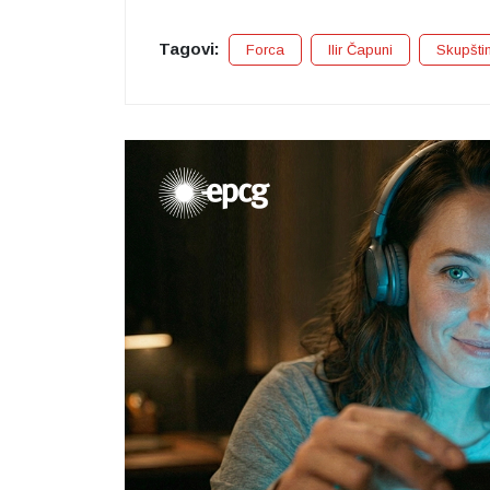
Tagovi:
Forca
Ilir Čapuni
Skupšti