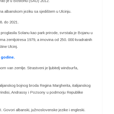
irao je u Bostonu (SAD) 2012.
a albanskom jeziku sa sjedištem u Ulcinju.
18. do 2021.
 proglasila Solanu kao park prirode, svrstala je Bojanu u
vama zemljotresa 1979, a imovina od 250. 000 kvadratnih
ine Ulcinj.
 godine.
nom van zemlje. Strastveni je ljubitelj windsurfa,
talijanskog bojnog broda Regina Margherita, italijanskog
rindisi, Andrassy i Pozsony u podmorju Republike
DI. Govori albanski, južnoslovenske jezike i engleski.