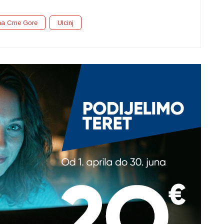
na Crne Gore
Ulcinj