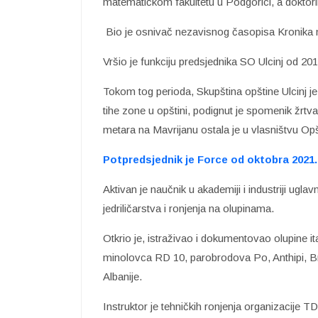
matematičkom fakultetu u Podgorici, a doktor
Bio je osnivač nezavisnog časopisa Kronika n
Vršio je funkciju predsjednika SO Ulcinj od 20
Tokom tog perioda, Skupština opštine Ulcinj je
tihe zone u opštini, podignut je spomenik žrt
metara na Mavrijanu ostala je u vlasništvu Opšt
Potpredsjednik je Force od oktobra 2021.
Aktivan je naučnik u akademiji i industriji uglav
jedriličarstva i ronjenja na olupinama.
Otkrio je, istraživao i dokumentovao olupine i
minolovca RD 10, parobrodova Po, Anthipi, B
Albanije.
Instruktor je tehničkih ronjenja organizacije T