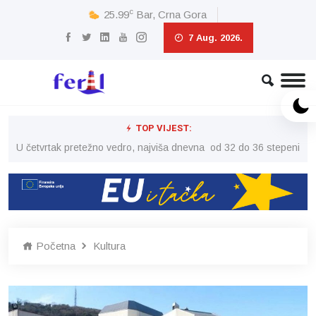
c
25.99
Bar, Crna Gora
7 Aug. 2026.
TOP VIJEST:
peni
U četvrtak pretežno vedro, najviša dnevna od 32 do 36 stepeni
U č
Početna
Kultura