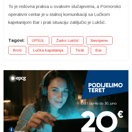
To je redovna praksa u ovakvim slučajevima, a Pomorsko
operativni centar je u stalnoj komunikaciji sa Lučkom
kapetanijom Bar i prati situaciju-zaključio je Lukšić.
Tagovi:
UPSUL
Žarko Lukšić
Nevrijeme
Brod
Lučka kapetanija
Tivat
Bar