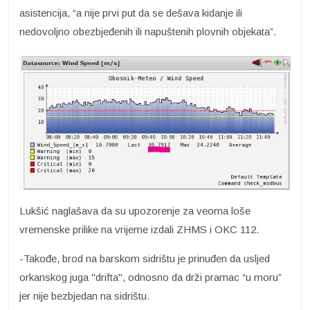
asistencija, “a nije prvi put da se dešava kidanje ili
nedovoljno obezbjeđenih ili napuštenih plovnih objekata”.
Lukšić naglašava da su upozorenje za veoma loše
vremenske prilike na vrijeme izdali ZHMS i OKC 112.
-Takođe, brod na barskom sidrištu je prinuđen da usljed
orkanskog juga ''drifta'', odnosno da drži pramac “u moru”
jer nije bezbjedan na sidrištu.