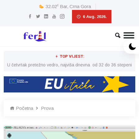
c
32.02
Bar, Crna Gora
6 Aug. 2026.
TOP VIJEST:
peni
U četvrtak pretežno vedro, najviša dnevna od 32 do 36 stepeni
U č
Početna
Prova