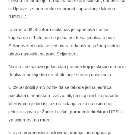
i Risnu, te “driftanje” broda na barskom sidrištu, saopštili su
iz Uprave zs pomorsku sigurnost i upravljanje lukama
(UPSUL).
-Jutros u 08:50 informisala nas je ispostava Lučke
kapetanije u Tivtu, da se jedna usidrena jedrilica u uvali
Seljanovo otkinula usljed udara orkanskog južnog vjetra i
ubrzo nasukala na ponti Seljanovo.
Na istoj se nalazio jedan član posade koji je skočio u more i
doplivao bezbjedno do obale prije samog nasukanja.
U 09:50 dobili smo poziv da se takođe jedna jedrilica
nasukala u risanskom zalivu, ali, na njoj nije bilo posade.
Vjerovatno je bio isti uzrok-kidanje veza na usidrenoj
jedrilici-izjavio je Žarko Lukšić, pomoćnik direktora UPSUL
za sigurnost na moru.
U ovim vremenskim uslovima, dodaje, nemoguća je