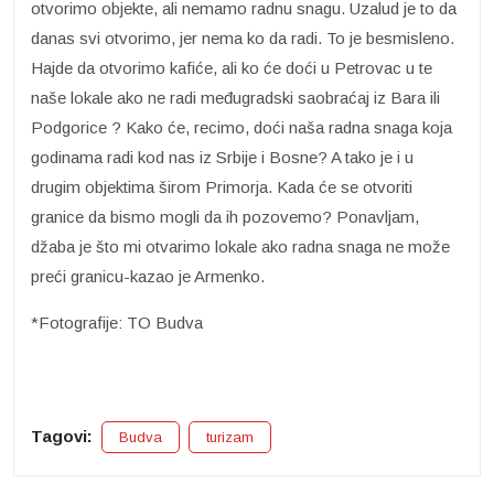
otvorimo objekte, ali nemamo radnu snagu. Uzalud je to da
danas svi otvorimo, jer nema ko da radi. To je besmisleno.
Hajde da otvorimo kafiće, ali ko će doći u Petrovac u te
naše lokale ako ne radi međugradski saobraćaj iz Bara ili
Podgorice ? Kako će, recimo, doći naša radna snaga koja
godinama radi kod nas iz Srbije i Bosne? A tako je i u
drugim objektima širom Primorja. Kada će se otvoriti
granice da bismo mogli da ih pozovemo? Ponavljam,
džaba je što mi otvarimo lokale ako radna snaga ne može
preći granicu-kazao je Armenko.
*Fotografije: TO Budva
Tagovi:
Budva
turizam