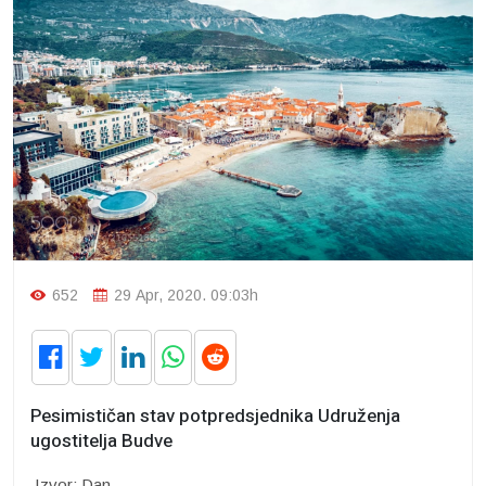
652
29 Apr, 2020. 09:03h
Pesimističan stav potpredsjednika Udruženja
ugostitelja Budve
Izvor: Dan