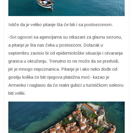
Ističe da je veliko pitanje šta će biti i sa postsezonom.
-Svi ugovori sa agencijama su otkazani za glavnu sezonu,
a pitanje je šta nas čeka u postsezoni. Dolazak u
septembru zavisio bi od epidemiološke situacije i otvaranja
granica u okruženju. Trenutno to ne može da se predvidi,
jer je mnogo nepoznanica. Pitanje je i ako neko dođe od
gostiju kolika će biti njegova platežna moć- kazao je
Armenko i naglasio da će realni gubici u turističkom sektoru
biti veliki.