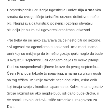
Potpredsjednik Udruženja ugostitelja Budve
Ilija Armenko
smatra da ovogodišnje turističke sezone definitivno neće
biti. Naglašava da turistički poslenici ozbiljno shvataju
situaciju jer su im svi ugovoreni aranžmani otkazani.
-Ne treba da se neko zavarava da će nešto biti od sezone.
Svi ugovori sa agencijama su otkazani. Ima među nama
onih koji su mišljenja da bi nešto gostiju ipak moglo da bude
u avgustu i septembru, ali vjerujem da je i to veliko pitanje.
Rusi su suspendovali njihove letove do prvog septembra,
Česi i Francuzi takođe to najavljuju, a nama su glavni gosti
sa tog tržišta. Iz Srbije takođe neće doći niko, osim onih
koji imaju svoje vikendice i apartmane. Koliko znam, gosti iz
Srbije razmišljaju ako negdje budu išli da to bude Grčka, ili
će ostati u svojoj državi- ističe Armenko u razgovoru za
Dan.