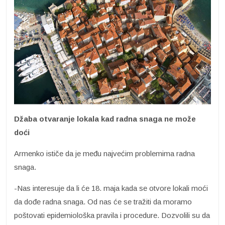
Džaba otvaranje lokala kad radna snaga ne može
doći
Armenko ističe da je među najvećim problemima radna
snaga.
-Nas interesuje da li će 18. maja kada se otvore lokali moći
da dođe radna snaga. Od nas će se tražiti da moramo
poštovati epidemiološka pravila i procedure. Dozvolili su da