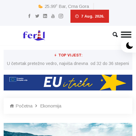
c
25.99
Bar, Crna Gora
7 Aug. 2026.
TOP VIJEST:
peni
U četvrtak pretežno vedro, najviša dnevna od 32 do 36 stepeni
U č
Početna
Ekonomija