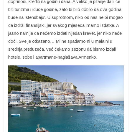
doprinosi, krediti na godinu dana. A veliko je pitanje da li će
biti turizma i iduće godine, zato bi bilo dobro da ova godina
bude na ‘stendbaju’. U suprotnom, niko od nas ne bi mogao
da izdrži finansijski, jer svakog mjeseca imamo izdatke. A
jasno nam je da nećemo izdati nijedan krevet, jer niko neće
doći. Sve je otkazano… Mi ne spadamo ni u mala ni u
srednja preduzeća, već čekamo sezonu da bismo izdali
hotele, sobe i apartmane-naglašava Armenko.