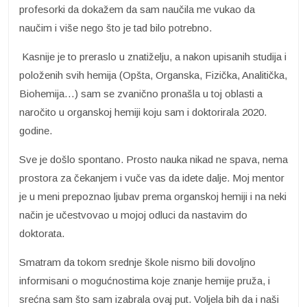
profesorki da dokažem da sam naučila me vukao da
naučim i više nego što je tad bilo potrebno.
Kasnije je to preraslo u znatiželju, a nakon upisanih studija i
položenih svih hemija (Opšta, Organska, Fizička, Analitička,
Biohemija…) sam se zvanično pronašla u toj oblasti a
naročito u organskoj hemiji koju sam i doktorirala 2020.
godine.
Sve je došlo spontano. Prosto nauka nikad ne spava, nema
prostora za čekanjem i vuče vas da idete dalje. Moj mentor
je u meni prepoznao ljubav prema organskoj hemiji i na neki
način je učestvovao u mojoj odluci da nastavim do
doktorata.
Smatram da tokom srednje škole nismo bili dovoljno
informisani o mogućnostima koje znanje hemije pruža, i
srećna sam što sam izabrala ovaj put. Voljela bih da i naši