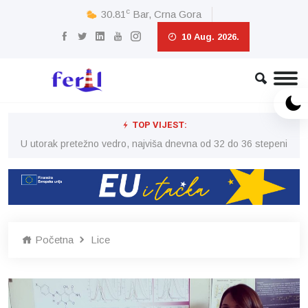
c
30.81
Bar, Crna Gora
10 Aug. 2026.
TOP VIJEST:
eni
U utorak pretežno vedro, najviša dnevna od 32 do 36 stepeni
U 
Početna
Lice