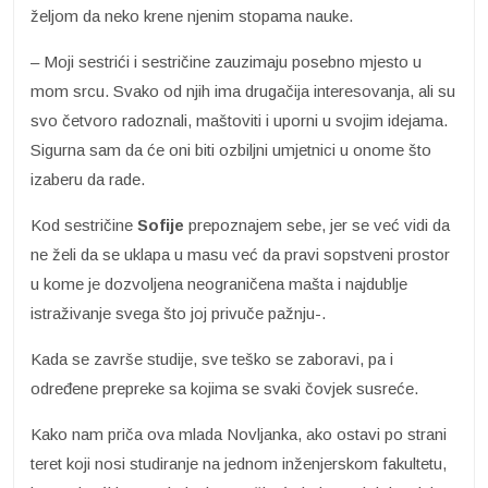
željom da neko krene njenim stopama nauke.
– Moji sestrići i sestričine zauzimaju posebno mjesto u
mom srcu. Svako od njih ima drugačija interesovanja, ali su
svo četvoro radoznali, maštoviti i uporni u svojim idejama.
Sigurna sam da će oni biti ozbiljni umjetnici u onome što
izaberu da rade.
Kod sestričine
Sofije
prepoznajem sebe, jer se već vidi da
ne želi da se uklapa u masu već da pravi sopstveni prostor
u kome je dozvoljena neograničena mašta i najdublje
istraživanje svega što joj privuče pažnju-.
Kada se završe studije, sve teško se zaboravi, pa i
određene prepreke sa kojima se svaki čovjek susreće.
Kako nam priča ova mlada Novljanka, ako ostavi po strani
teret koji nosi studiranje na jednom inženjerskom fakultetu,