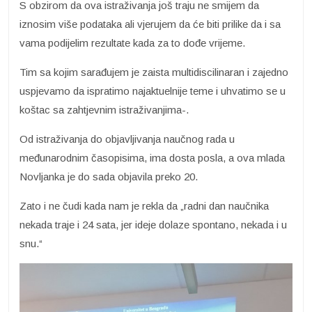
S obzirom da ova istraživanja još traju ne smijem da
iznosim više podataka ali vjerujem da će biti prilike da i sa
vama podijelim rezultate kada za to dođe vrijeme.
Tim sa kojim sarađujem je zaista multidiscilinaran i zajedno
uspjevamo da ispratimo najaktuelnije teme i uhvatimo se u
koštac sa zahtjevnim istraživanjima-.
Od istraživanja do objavljivanja naučnog rada u
međunarodnim časopisima, ima dosta posla, a ova mlada
Novljanka je do sada objavila preko 20.
Zato i ne čudi kada nam je rekla da „radni dan naučnika
nekada traje i 24 sata, jer ideje dolaze spontano, nekada i u
snu.“