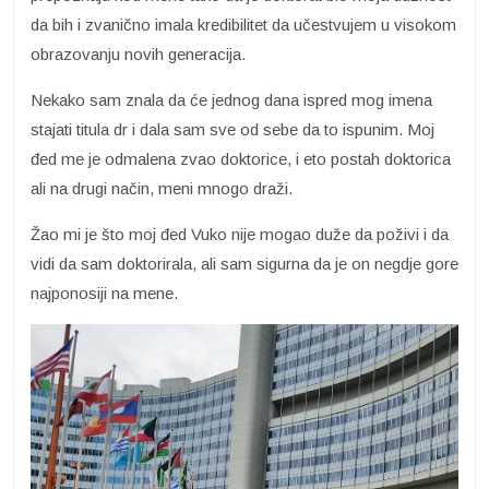
da bih i zvanično imala kredibilitet da učestvujem u visokom
obrazovanju novih generacija.
Nekako sam znala da će jednog dana ispred mog imena
stajati titula dr i dala sam sve od sebe da to ispunim. Moj
đed me je odmalena zvao doktorice, i eto postah doktorica
ali na drugi način, meni mnogo draži.
Žao mi je što moj đed Vuko nije mogao duže da poživi i da
vidi da sam doktorirala, ali sam sigurna da je on negdje gore
najponosiji na mene.