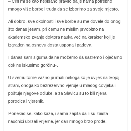
– Čini mi se kao nepisano pravilo da je nama potrebno
mnogo više borbe i truda da se izborimo za svoje mjesto.
Ali dobro, sve okolnosti i sve borbe su me dovele do onog
što danas jesam, pri čemu ne mislim prvobitno na
akademsko zvanje doktora nauka već na karakter koji je
izgrađen na osnovu dosta uspona i padova.
I danas sam sigurna da ne možemo da sazremo i ojačamo
dok ne iskusimo gorčinu-.
U svemu tome važno je imati nekoga ko je uvijek na tvojoj
strani, onoga ko bezrezervno vjeruje u mladog čovjeka i
poštuje njegove odluke, a za Slavicu su to bili njena
porodica i vjerenik.
Ponekad se, kako kaže, i sama zapita da li su zaista
naučnici ubrzali vrijeme, jer dan mnogo brzo prođe.