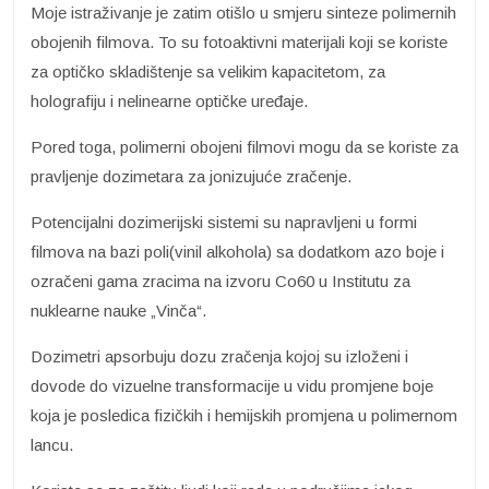
Moje istraživanje je zatim otišlo u smjeru sinteze polimernih
obojenih filmova. To su fotoaktivni materijali koji se koriste
za optičko skladištenje sa velikim kapacitetom, za
holografiju i nelinearne optičke uređaje.
Pored toga, polimerni obojeni filmovi mogu da se koriste za
pravljenje dozimetara za jonizujuće zračenje.
Potencijalni dozimerijski sistemi su napravljeni u formi
filmova na bazi poli(vinil alkohola) sa dodatkom azo boje i
ozračeni gama zracima na izvoru Co60 u Institutu za
nuklearne nauke „Vinča“.
Dozimetri apsorbuju dozu zračenja kojoj su izloženi i
dovode do vizuelne transformacije u vidu promjene boje
koja je posledica fizičkih i hemijskih promjena u polimernom
lancu.