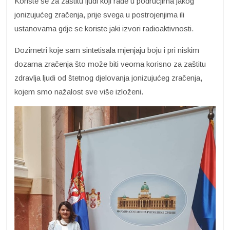
Koriste se za zaštitu ljudi koji rade u područjima jakog
jonizujućeg zračenja, prije svega u postrojenjima ili
ustanovama gdje se koriste jaki izvori radioaktivnosti.
Dozimetri koje sam sintetisala mjenjaju boju i pri niskim
dozama zračenja što može biti veoma korisno za zaštitu
zdravlja ljudi od štetnog djelovanja jonizujućeg zračenja,
kojem smo nažalost sve više izloženi.