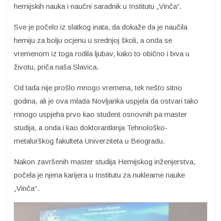
hemijskih nauka i naučni saradnik u Institutu „Vinča“.
Sve je počelo iz slatkog inata, da dokaže da je naučila
hemiju za bolju ocjenu u srednjoj školi, a onda se
vremenom iz toga rodila ljubav, kako to obično i biva u
životu, priča naša Slavica.
Od tada nije prošlo mnogo vremena, tek nešto sitno
godina, ali je ova mlada Novljanka uspjela da ostvari tako
mnogo uspjeha prvo kao student osnovnih pa master
studija, a onda i kao doktorantkinja Tehnološko-
metalurškog fakulteta Univerziteta u Beogradu.
Nakon završenih master studija Hemijskog inženjerstva,
počela je njena karijera u Institutu za nuklearne nauke
„Vinča“.