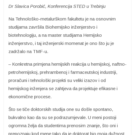
Dr Slavica Porobić, Konferencija STED u Trebinju
Na Tehnološko-metalurškom fakultetu je na osnovnim
studijama završila Biohemijsko inženjerstvo i
biotehnologiju, a na master studijama Hemijsko
inženjerstvo, i taj inženjerski momenat je ono što ju je
zadržalo na TMF-u.
– Konkretna primjena hemijskih reakcija u hemijskoj, naftno-
petrohemijskoj, prehrambenoj i farmaceutskoj industriji,
proračuni i tehnološki projekti su veliki izazov i od
hemijskog inženjera se zahtjeva da projektuje efikasne i
ekonomične procese.
Što se tiče doktorskih studija one su došle spontano,
bukvalno kao da su se podrazumjevale. U meni postoji
ogromna želja da studentima prenosim znanje, što oni i
prepoznaju kod mene tako da je doktorat bio moja dužnost