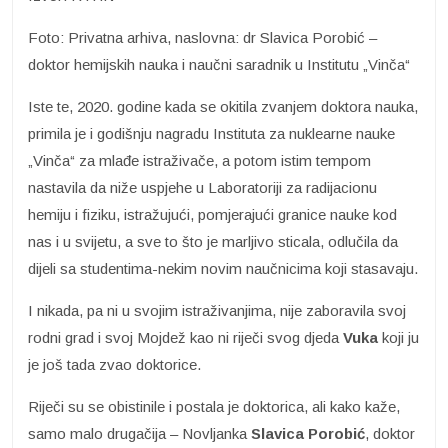
Foto: Privatna arhiva, naslovna: dr Slavica Porobić –
doktor hemijskih nauka i naučni saradnik u Institutu „Vinča“
Iste te, 2020. godine kada se okitila zvanjem doktora nauka,
primila je i godišnju nagradu Instituta za nuklearne nauke
„Vinča“ za mlađe istraživače, a potom istim tempom
nastavila da niže uspjehe u Laboratoriji za radijacionu
hemiju i fiziku, istražujući, pomjerajući granice nauke kod
nas i u svijetu, a sve to što je marljivo sticala, odlučila da
dijeli sa studentima-nekim novim naučnicima koji stasavaju.
I nikada, pa ni u svojim istraživanjima, nije zaboravila svoj
rodni grad i svoj Mojdež kao ni riječi svog djeda
Vuka
koji ju
je još tada zvao doktorice.
Riječi su se obistinile i postala je doktorica, ali kako kaže,
samo malo drugačija – Novljanka
Slavica Porobić
, doktor