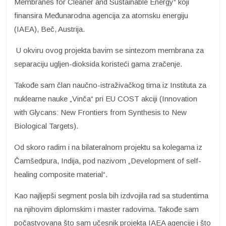
Membranes for Cleaner and Sustainable Energy“ koji
finansira Međunarodna agencija za atomsku energiju
(IAEA), Beč, Austrija.
U okviru ovog projekta bavim se sintezom membrana za
separaciju ugljen-dioksida koristeći gama zračenje.
Takođe sam član naučno-istraživačkog tima iz Instituta za
nuklearne nauke „Vinča“ pri EU COST akciji (Innovation
with Glycans: New Frontiers from Synthesis to New
Biological Targets).
Od skoro radim i na bilateralnom projektu sa kolegama iz
Čamšedpura, Indija, pod nazivom „Development of self-
healing composite material“.
Kao najljepši segment posla bih izdvojila rad sa studentima
na njihovim diplomskim i master radovima. Takođe sam
počastvovana što sam učesnik projekta IAEA agencije i što