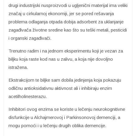
drugi industrijski nusproizvodi u ugljenični materijal ima veliki
značaj u cirkularnoj ekonomiji, jer se pored rešavanja
problema odlaganja otpada dobija adsorbent za uklanjanje
zagađivača životne sredine kao što su teški metali, pesticidi
i organski zagađivači.
Trenutno radim i na jednom eksperimentu koji je vezan za
biljku koja raste kod nas u zalivu, a koja nije dovoljno
istražena.
Ekstrakcijom te biljke sam dobila jedinjenja koja pokazuju
odličnu antioksidativnu aktivnost ali i inhibiraju enzim
acetilholinesterazu.
Inhibitori ovog enzima se koriste u lečenju neurokognitivne
disfunkcije u Alchajmerovoj i Parkinsonovoj demenciji, a
mogu pomoći i u lečenju drugih oblika demencije.