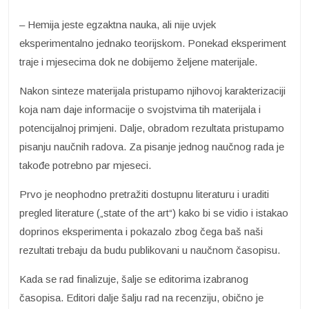
– Hemija jeste egzaktna nauka, ali nije uvjek
eksperimentalno jednako teorijskom. Ponekad eksperiment
traje i mjesecima dok ne dobijemo željene materijale.
Nakon sinteze materijala pristupamo njihovoj karakterizaciji
koja nam daje informacije o svojstvima tih materijala i
potencijalnoj primjeni. Dalje, obradom rezultata pristupamo
pisanju naučnih radova. Za pisanje jednog naučnog rada je
takođe potrebno par mjeseci.
Prvo je neophodno pretražiti dostupnu literaturu i uraditi
pregled literature („state of the art“) kako bi se vidio i istakao
doprinos eksperimenta i pokazalo zbog čega baš naši
rezultati trebaju da budu publikovani u naučnom časopisu.
Kada se rad finalizuje, šalje se editorima izabranog
časopisa. Editori dalje šalju rad na recenziju, obično je