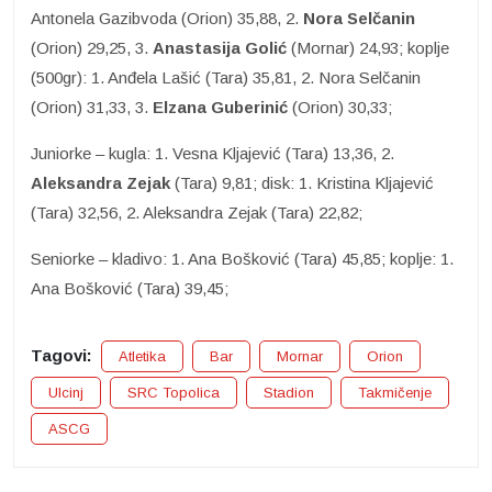
Antonela Gazibvoda (Orion) 35,88, 2.
Nora Selčanin
(Orion) 29,25, 3.
Anastasija Golić
(Mornar) 24,93; koplje
(500gr): 1. Anđela Lašić (Tara) 35,81, 2. Nora Selčanin
(Orion) 31,33, 3.
Elzana Guberinić
(Orion) 30,33;
Juniorke – kugla: 1. Vesna Kljajević (Tara) 13,36, 2.
Aleksandra Zejak
(Tara) 9,81; disk: 1. Kristina Kljajević
(Tara) 32,56, 2. Aleksandra Zejak (Tara) 22,82;
Seniorke – kladivo: 1. Ana Bošković (Tara) 45,85; koplje: 1.
Ana Bošković (Tara) 39,45;
Tagovi:
Atletika
Bar
Mornar
Orion
Ulcinj
SRC Topolica
Stadion
Takmičenje
ASCG