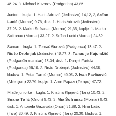
45,24, 3. Michael Kuzmov (Podgorica) 43,85;
Juniori – kugla: 1. Haris Adrović (Jedinstvo) 14,12, 2,
Srđan
Lunić
(Mornar) 9,76; disk: 1. Haris Adrović (Jedinstvo)
37,28, 2. Marko Šofranac (Mornar) 21,35; koplje: 1. Marko
Šofranac (Mornar) 33,27, 2. Srđan Lunić (Mornar) 24,82;
Seniori – kugla: 1. Tomaš Đurović (Podgorica) 18,47, 2.
Risto Drobnjak
(Jedinstvo) 18,27, 3.
Tanasije Kujundžić
(Podgorički maraton) 13,04; disk: 1. Danijel Furtula
(Podgorica) 59,19, 2. Risto Drobnjak (Jedinstvo) 44,38;
kladivo: 1. Petar Tomić (Mornar) 46,03, 2.
Ivan Pavlićević
(Milenijum) 22,76; koplje: 1. Amir Papazi (Tempo) 47,72;
Mlađe juniorke – kugla: 1. Kristina Kljajević (Tara) 10,43, 2.
Suana Tafić
(Orion) 9,43, 3.
Mia Šofranac
(Mornar) 9,43;
disk: 1. Antonela Gazivoda (Orion) 31,89, 2. Nina Lašić
(Tara) 26,49, 3. Kristina Kljajević (Tara) 26,38; kladivo: 1.