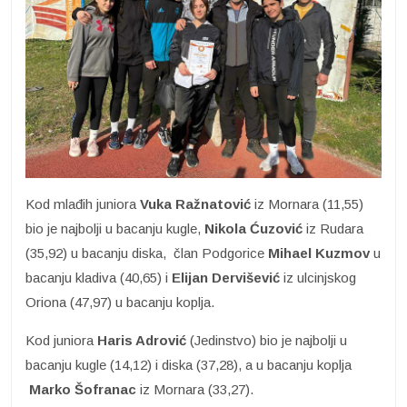
Kod mlađih juniora
Vuka Ražnatović
iz Mornara (11,55)
bio je najbolji u bacanju kugle,
Nikola Ćuzović
iz Rudara
(35,92) u bacanju diska, član Podgorice
Mihael Kuzmov
u
bacanju kladiva (40,65) i
Elijan Dervišević
iz ulcinjskog
Oriona (47,97) u bacanju koplja.
Kod juniora
Haris Adrović
(Jedinstvo) bio je najbolji u
bacanju kugle (14,12) i diska (37,28), a u bacanju koplja
Marko Šofranac
iz Mornara (33,27).