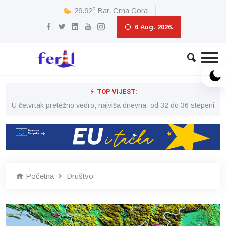
c
29.92
Bar, Crna Gora
6 Aug. 2026.
TOP VIJEST:
peni
U četvrtak pretežno vedro, najviša dnevna od 32 do 36 stepeni
U č
Početna
Društvo