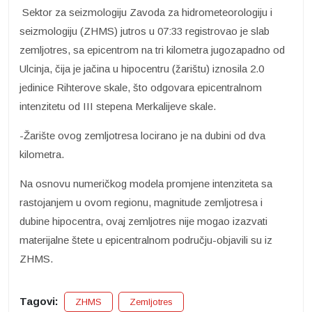
Sektor za seizmologiju Zavoda za hidrometeorologiju i
seizmologiju (ZHMS) jutros u 07:33 registrovao je slab
zemljotres, sa epicentrom na tri kilometra jugozapadno od
Ulcinja, čija je jačina u hipocentru (žarištu) iznosila 2.0
jedinice Rihterove skale, što odgovara epicentralnom
intenzitetu od III stepena Merkalijeve skale.
-Žarište ovog zemljotresa locirano je na dubini od dva
kilometra.
Na osnovu numeričkog modela promjene intenziteta sa
rastojanjem u ovom regionu, magnitude zemljotresa i
dubine hipocentra, ovaj zemljotres nije mogao izazvati
materijalne štete u epicentralnom području-objavili su iz
ZHMS.
Tagovi:
ZHMS
Zemljotres