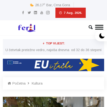
c
26.17
Bar, Crna Gora
7 Aug. 2026.
TOP VIJEST:
peni
U četvrtak pretežno vedro, najviša dnevna od 32 do 36 stepeni
U č
Početna
Kultura