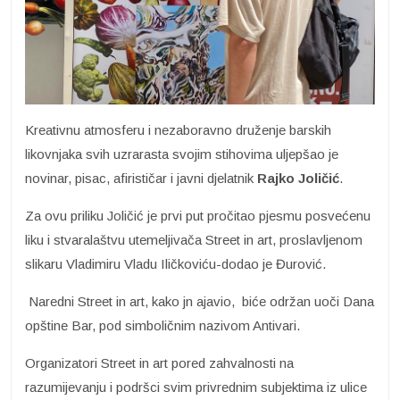
Kreativnu atmosferu i nezaboravno druženje barskih
likovnjaka svih uzrarasta svojim stihovima uljepšao je
novinar, pisac, afirističar i javni djelatnik
Rajko Joličić
.
Za ovu priliku Joličić je prvi put pročitao pjesmu posvećenu
liku i stvaralaštvu utemeljivača Street in art, proslavljenom
slikaru Vladimiru Vladu Iličkoviću-dodao je Đurović.
Naredni Street in art, kako jn ajavio, biće održan uoči Dana
opštine Bar, pod simboličnim nazivom Antivari.
Organizatori Street in art pored zahvalnosti na
razumijevanju i podršci svim privrednim subjektima iz ulice