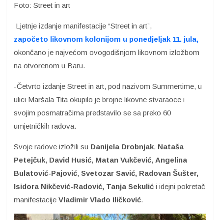
Foto: Street in art
Ljetnje izdanje manifestacije “Street in art”,
započeto likovnom kolonijom u ponedjeljak 11. jula,
okončano je najvećom ovogodišnjom likovnom izložbom
na otvorenom u Baru.
-Četvrto izdanje Street in art, pod nazivom Summertime, u
ulici Maršala Tita okupilo je brojne likovne stvaraoce i
svojim posmatračima predstavilo se sa preko 60
umjetničkih radova.
Svoje radove izložili su
Danijela Drobnjak
,
Nataša
Petejčuk
,
David Husić
,
Matan Vukčević
,
Angelina
Bulatović-Pajović
,
Svetozar Savić, Radovan Šušter,
Isidora Nikčević-Radović, Tanja Sekulić
i idejni pokretač
manifestacije
Vladimir
Vlado Iličković
.