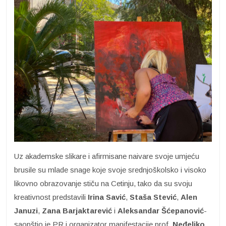
Uz akademske slikare i afirmisane naivare svoje umjeću
brusile su mlade snage koje svoje srednjoškolsko i visoko
likovno obrazovanje stiču na Cetinju, tako da su svoju
kreativnost predstavili
Irina Savić
,
Staša Stević
,
Alen
Januzi
,
Zana Barjaktarević
i
Aleksandar Šćepanović
-
saopštio je PR i organizator manifestacije prof.
Neđeljko