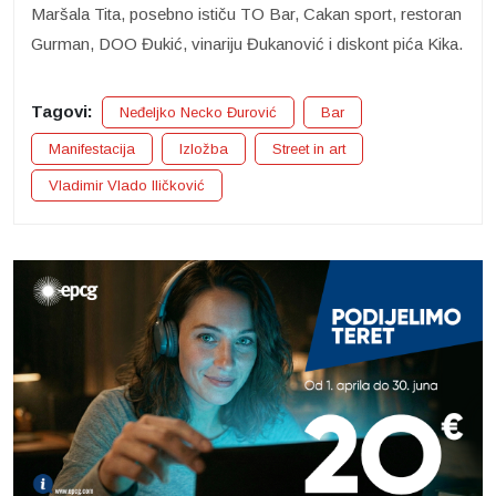
Maršala Tita, posebno ističu TO Bar, Cakan sport, restoran
Gurman, DOO Đukić, vinariju Đukanović i diskont pića Kika.
Tagovi:
Neđeljko Necko Đurović
Bar
Manifestacija
Izložba
Street in art
Vladimir Vlado Iličković