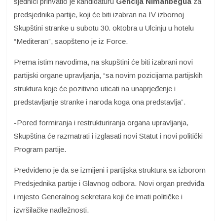
sjednici prihvatio je kandidaturu
Gencija Nimanbegua
za
predsjednika partije, koji će biti izabran na IV izbornoj
Skupštini stranke u subotu 30. oktobra u Ulcinju u hotelu
“Mediteran”, saopšteno je iz Force.
Prema istim navodima, na skupštini će biti izabrani novi
partijski organe upravljanja, “sa novim pozicijama partijskih
struktura koje će pozitivno uticati na unaprjeđenje i
predstavljanje stranke i naroda koga ona predstavlja”.
-Pored formiranja i restrukturiranja organa upravljanja,
Skupština će razmatrati i izglasati novi Statut i novi politički
Program partije.
Predviđeno je da se izmijeni i partijska struktura sa izborom
Predsjednika partije i Glavnog odbora. Novi organ predviđa
i mjesto Generalnog sekretara koji će imati političke i
izvršilačke nadležnosti.