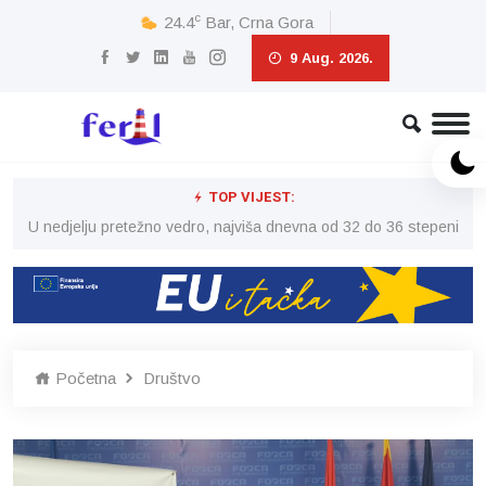
c
24.4
Bar, Crna Gora
9 Aug. 2026.
TOP VIJEST:
eni
U nedjelju pretežno vedro, najviša dnevna od 32 do 36 stepeni
U 
Početna
Društvo