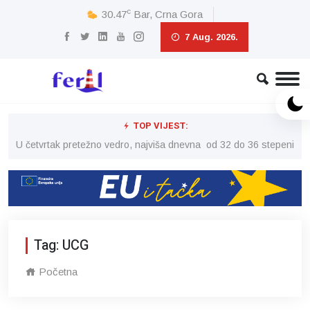
c
30.47
Bar, Crna Gora
7 Aug. 2026.
TOP VIJEST:
peni
U četvrtak pretežno vedro, najviša dnevna od 32 do 36 stepeni
U č
Tag: UCG
Početna