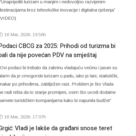
“Unaprijediti turizam u manjim i nedovoljno razvijenim
destinacijama kroz tehnološke inovacije i digitalna rješenja”
(VIDEO)
16 Mar, 2026. 19:56h
Podaci CBCG za 2025: Prihodi od turizma bi
pali da nije povećan PDV na smještaj
“Ovi podaci bi trebalo da zabrinu vladajuću većinu i jasan su
alarm da je crnogorski turizam u padu, iako je lani, statistički,
makar po prihodima, zabilježen rast. Problem je što Vlada
ne radi ništa da to stanje promijeni, osim što uvodi dodatne
namete turističkim kompanijama kako bi napunila budžet”
16 Mar, 2026. 17:07h
Grgić: Vladi je lakše da građani snose teret