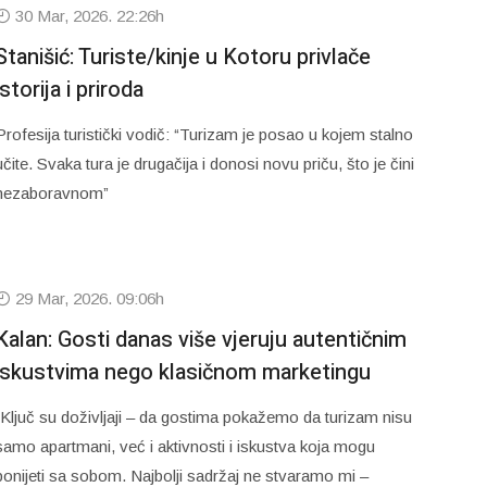
30 Mar, 2026. 22:26h
Stanišić: Turiste/kinje u Kotoru privlače
istorija i priroda
Profesija turistički vodič: “Turizam je posao u kojem stalno
učite. Svaka tura je drugačija i donosi novu priču, što je čini
nezaboravnom”
29 Mar, 2026. 09:06h
Kalan: Gosti danas više vjeruju autentičnim
iskustvima nego klasičnom marketingu
“Ključ su doživljaji – da gostima pokažemo da turizam nisu
samo apartmani, već i aktivnosti i iskustva koja mogu
ponijeti sa sobom. Najbolji sadržaj ne stvaramo mi –