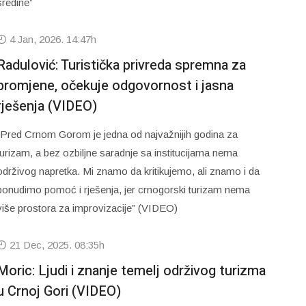
sredine”
4 Jan, 2026. 14:47h
Radulović: Turistička privreda spremna za
promjene, očekuje odgovornost i jasna
rješenja (VIDEO)
“Pred Crnom Gorom je jedna od najvažnijih godina za
turizam, a bez ozbiljne saradnje sa institucijama nema
održivog napretka. Mi znamo da kritikujemo, ali znamo i da
ponudimo pomoć i rješenja, jer crnogorski turizam nema
više prostora za improvizacije” (VIDEO)
21 Dec, 2025. 08:35h
Moric: Ljudi i znanje temelj održivog turizma
u Crnoj Gori (VIDEO)