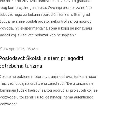
“Ne možemo žrtvovati osnovne uslove života građana
zbog komercijalnog interesa. Ovo nije prostor za noćne
klubove, nego za kulturni i porodični turizam. Stari grad
Budva ne smije postati prostor nekontrolisanog noćnog
provoda, niti eksperimentalna zona u kojoj se ponavljaju
modeli koji su se već pokazali kao neuspješni”
14 Apr, 2026. 06:45h
Poslodavci: Školski sistem prilagoditi
potrebama turizma
Dok se ne pokrene motor stvaranja kadrova, turizam neće
imati veći uticaj na društvenu zajednicu: “Đe u turizmu ne
dominiraju ljudski kadrovi sa tog područja i proizvodi koji se
proizvode u toj zemlji i u toj destinaciji, nema autentičnog
proizvoda”