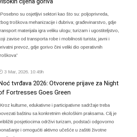
visokih cijena goriva
“Posebno su osjetljivi sektori kao što su: poljoprivreda,
zbog troškova mehanizacije i đubriva; građevinarstvo, gdje
transport materijala igra veliku ulogu; turizam i ugostiteljstvo,
koji zavise od transporta robe i mobilnosti turista; javni i
privatni prevoz, gdje gorivo čini veliki dio operativnih
troškova”
3 Mar, 2026. 10:49h
Noć tvrđava 2026: Otvorene prijave za Night
of Fortresses Goes Green
“Kroz kulturne, edukativne i participativne sadržaje treba
povezati baštinu sa konkretnim ekološkim praksama. Cilj je
približiti posjetiocima održivi turizam, podstaći odgovorno
ponašanje i omogućiti aktivno učešće u zaštiti životne