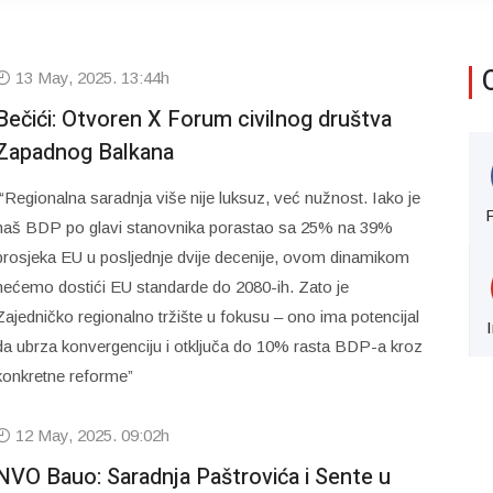
13 May, 2025. 13:44h
Bečići: Otvoren X Forum civilnog društva
Zapadnog Balkana
“Regionalna saradnja više nije luksuz, već nužnost. Iako je
naš BDP po glavi stanovnika porastao sa 25% na 39%
prosjeka EU u posljednje dvije decenije, ovom dinamikom
nećemo dostići EU standarde do 2080-ih. Zato je
Zajedničko regionalno tržište u fokusu – ono ima potencijal
da ubrza konvergenciju i otključa do 10% rasta BDP-a kroz
konkretne reforme”
12 May, 2025. 09:02h
NVO Bauo: Saradnja Paštrovića i Sente u