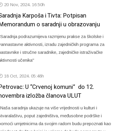
20 Nov, 2024. 16:50h
Saradnja Karpoša i Tivta: Potpisan
Memorandum o saradnji u obrazovanju
"Saradnja podrazumijeva razmjenu prakse za školske i
vannastavne aktivnosti, izradu zajedničkih programa za
nastavnike i stručne saradnike, zajedničke istraživačke
aktivnosti učenika"
18 Oct, 2024. 05:48h
Petrovac: U “Crvenoj komuni” do 12.
novembra izložba članova ULUT
“Naša saradnja ukazuje na više vrijednosti u kulturi i
stvaralaštvu, poput zajedništva, međusobne podrške i
pomoći umjetnicima da svojim radom budu prepoznati kao