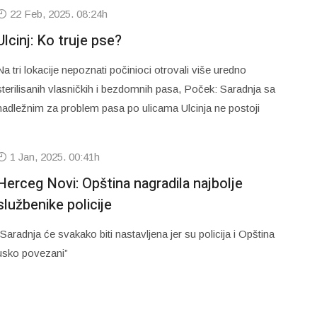
22 Feb, 2025. 08:24h
Ulcinj: Ko truje pse?
Na tri lokacije nepoznati počinioci otrovali više uredno
sterilisanih vlasničkih i bezdomnih pasa, Poček: Saradnja sa
nadležnim za problem pasa po ulicama Ulcinja ne postoji
1 Jan, 2025. 00:41h
Herceg Novi: Opština nagradila najbolje
službenike policije
“Saradnja će svakako biti nastavljena jer su policija i Opština
usko povezani”