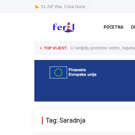
c
31.24
Bar, Crna Gora
POČETNA
D
TOP VIJEST:
U nedjelju pretežno vedro, najvi
Tag: Saradnja