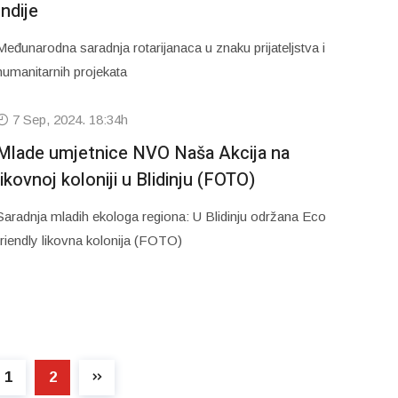
Indije
Međunarodna saradnja rotarijanaca u znaku prijateljstva i
humanitarnih projekata
7 Sep, 2024. 18:34h
Mlade umjetnice NVO Naša Akcija na
likovnoj koloniji u Blidinju (FOTO)
Saradnja mladih ekologa regiona: U Blidinju održana Eco
friendly likovna kolonija (FOTO)
1
2