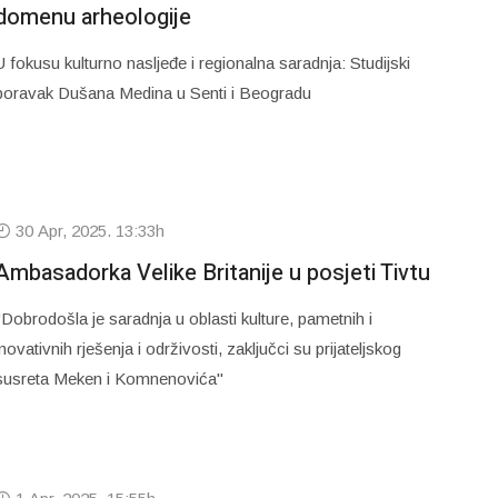
domenu arheologije
U fokusu kulturno nasljeđe i regionalna saradnja: Studijski
boravak Dušana Medina u Senti i Beogradu
30 Apr, 2025. 13:33h
Ambasadorka Velike Britanije u posjeti Tivtu
"Dobrodošla je saradnja u oblasti kulture, pametnih i
inovativnih rješenja i održivosti, zaključci su prijateljskog
susreta Meken i Komnenovića"