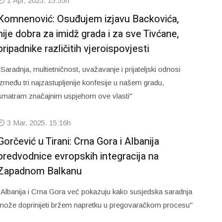
1 Apr, 2025. 15:55h
Komnenović: Osuđujem izjavu Backovića,
nije dobra za imidž grada i za sve Tivćane,
pripadnike različitih vjeroispovjesti
"Saradnja, multietničnost, uvažavanje i prijateljski odnosi
između tri najzastupljenije konfesije u našem gradu,
smatram značajnim uspjehom ove vlasti"
3 Mar, 2025. 15:16h
Gorčević u Tirani: Crna Gora i Albanija
predvodnice evropskih integracija na
Zapadnom Balkanu
"Albanija i Crna Gora već pokazuju kako susjedska saradnja
može doprinijeti bržem napretku u pregovaračkom procesu"