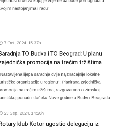
vrijednost društva kojoj je vrijeme da bude pomognuta u
svojim nastojanjima i radu”
7 Oct, 2024. 15:37h
Saradnja TO Budva i TO Beograd: U planu
zajednička promocija na trećim tržištima
“Nastavljena lijepa saradnja dvije najznačajnije lokalne
turističke organizacije u regionu”: Planirana zajednička
promocija na trećim tržištima, razgovarano o zimskoj
turističkoj ponudi i dočeku Nove godine u Budvi i Beogradu
23 Sep, 2024. 14:28h
Rotary klub Kotor ugostio delegaciju iz