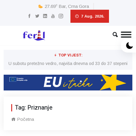
c
27.69
Bar, Crna Gora
7 Aug. 2026.
TOP VIJEST:
eni
U subotu pretežno vedro, najviša dnevna od 33 do 37 stepeni
U 
Tag: Priznanje
Početna