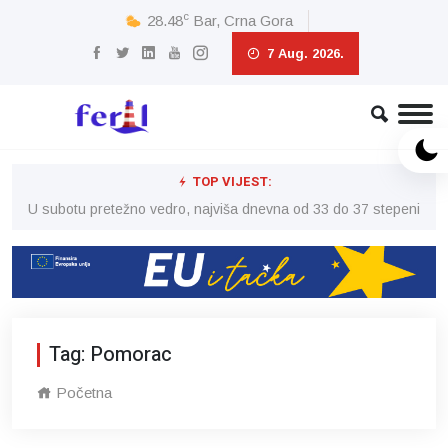
c
28.48
Bar, Crna Gora
7 Aug. 2026.
TOP VIJEST:
eni
U subotu pretežno vedro, najviša dnevna od 33 do 37 stepeni
U 
Tag: Pomorac
Početna