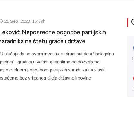
21 Sep, 2023. 15:39h
Leković: Neposredne pogodbe partijskih
saradnika na štetu grada i države
"U slučaju da se ovom investitoru drugi put desi “‘nelegalna
gradnja” i gradnja u većim gabaritima od dozvoljene,
neposrednom pogodbom partijskih saradnika na vlasti,
ostaćemo bez vrijednog dijela državne imovine"