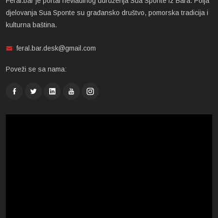
Feral.bar je portal nevladinog udruženja Sua Sponte iz Bara. Polja
djelovanja Sua Sponte su građansko društvo, pomorska tradicija i
kulturna baština.
feral.bar.desk@gmail.com
Poveži se sa nama: