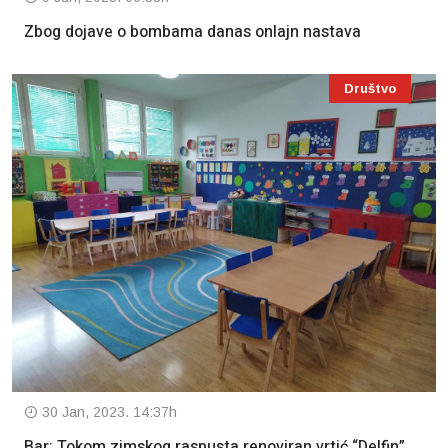
Zbog dojave o bombama danas onlajn nastava
Društvo
30 Jan, 2023. 14:37h
Bar: Tokom zimskog raspusta renoviran vrtić “Delfin”