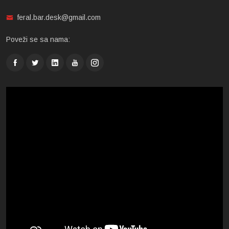
feral.bar.desk@gmail.com
Poveži se sa nama: