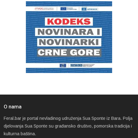
O nama
Feral.bar je portal nevladinog udruženja Sua Sponte iz Bara. Polja
djelovanja Sua Sponte su građansko društvo, pomorska tradicija i
kulturna baština.