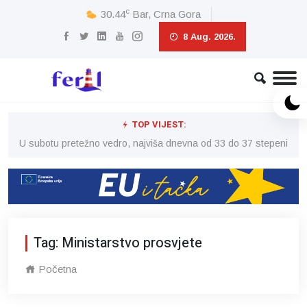
c
30.44
Bar, Crna Gora
8 Aug. 2026.
TOP VIJEST:
eni
U subotu pretežno vedro, najviša dnevna od 33 do 37 stepeni
U 
Tag: Ministarstvo prosvjete
Početna