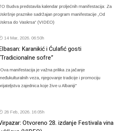
TO Budva predstavila kalendar proljećnih manifestacija: Za
Uskršnje praznike sadržajan program manifestacije „Od
Uskrsa do Vaskrsa“ (VIDEO)
14 Mar, 2026. 06:50h
Elbasan: Karanikić i Ćulafić gosti
“Tradicionalne sofre”
"Ova manifestacija je važna prilika za jačanje
međukulturalnih veza, njegovanje tradicije i promociju
prijateljstva zajednica koje žive u Albaniji"
28 Feb, 2026. 16:05h
Virpazar: Otvoreno 28. izdanje Festivala vina