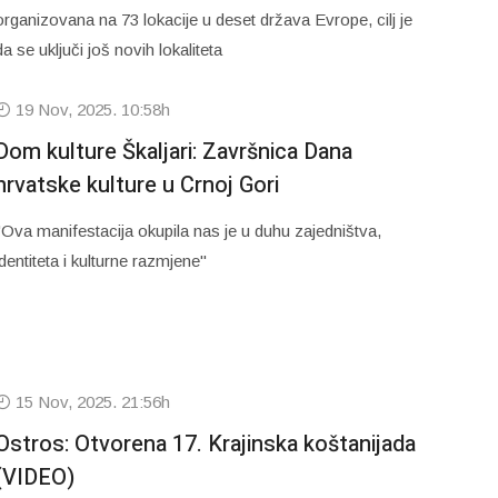
organizovana na 73 lokacije u deset država Evrope, cilj je
da se uključi još novih lokaliteta
19 Nov, 2025. 10:58h
Dom kulture Škaljari: Završnica Dana
hrvatske kulture u Crnoj Gori
"Ova manifestacija okupila nas je u duhu zajedništva,
identiteta i kulturne razmjene"
15 Nov, 2025. 21:56h
Ostros: Otvorena 17. Krajinska koštanijada
(VIDEO)