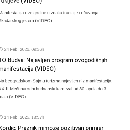
i ukljeve (VIDEO)
Manifestacija ove godine u znaku tradicije i očuvanja
Skadarskog jezera (VIDEO)
24 Feb, 2026. 09:36h
TO Budva: Najavljen program ovogodišnjih
manifestacija (VIDEO)
Na beogradskom Sajmu turizma najavljen niz manifestacija:
XXIII Međunarodni budvanski karneval od 30. aprila do 3.
maja (VIDEO)
14 Feb, 2026. 18:57h
Kordić: Praznik mimoze pozitivan primjer