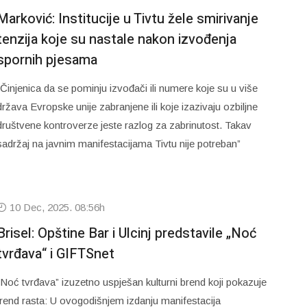
Marković: Institucije u Tivtu žele smirivanje
tenzija koje su nastale nakon izvođenja
spornih pjesama
“Činjenica da se pominju izvođači ili numere koje su u više
država Evropske unije zabranjene ili koje izazivaju ozbiljne
društvene kontroverze jeste razlog za zabrinutost. Takav
sadržaj na javnim manifestacijama Tivtu nije potreban”
10 Dec, 2025. 08:56h
Brisel: Opštine Bar i Ulcinj predstavile „Noć
tvrđava“ i GIFTSnet
“Noć tvrđava” izuzetno uspješan kulturni brend koji pokazuje
trend rasta: U ovogodišnjem izdanju manifestacija