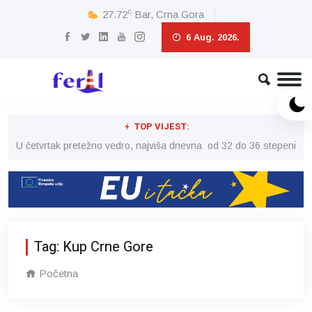
c
27.72
Bar, Crna Gora
6 Aug. 2026.
TOP VIJEST:
peni
U četvrtak pretežno vedro, najviša dnevna od 32 do 36 stepeni
U č
Tag: Kup Crne Gore
Početna