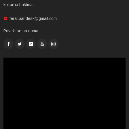
kulturna baština.
feral.bar.desk@gmail.com
Poveži se sa nama: