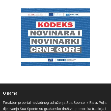
O nama
Feral.bar je portal nevladinog udruženja Sua Sponte iz Bara. Polja
djelovanja Sua Sponte su građansko društvo, pomorska tradicija i