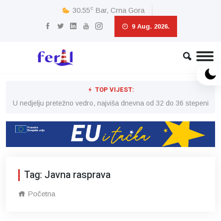
c
30.55
Bar, Crna Gora
9 Aug. 2026.
TOP VIJEST:
eni
U nedjelju pretežno vedro, najviša dnevna od 32 do 36 stepeni
U 
Tag: Javna rasprava
Početna