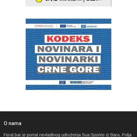
O nama
Feral.bar je portal nevladinog udruženja Sua Sponte iz Bara. Polja