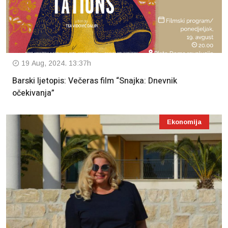
19 Aug, 2024. 13:37h
Barski ljetopis: Večeras film “Snajka: Dnevnik
očekivanja”
Ekonomija