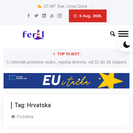
c
27.66
Bar, Crna Gora
6 Aug. 2026.
TOP VIJEST:
peni
U četvrtak pretežno vedro, najviša dnevna od 32 do 36 stepeni
U č
Tag: Hrvatska
Početna