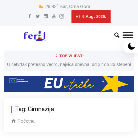
c
29.92
Bar, Crna Gora
6 Aug. 2026.
TOP VIJEST:
peni
U četvrtak pretežno vedro, najviša dnevna od 32 do 36 stepeni
U č
Tag: Gimnazija
Početna