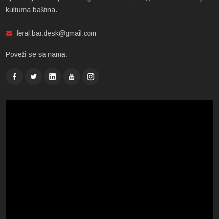
kulturna baština.
feral.bar.desk@gmail.com
Poveži se sa nama: