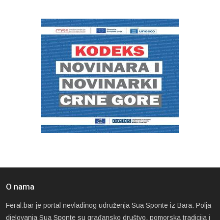
O nama
Feral.bar je portal nevladinog udruženja Sua Sponte iz Bara. Polja
djelovanja Sua Sponte su građansko društvo, pomorska tradicija i