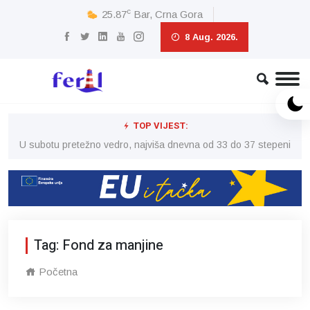
c
25.87
Bar, Crna Gora
8 Aug. 2026.
TOP VIJEST:
eni
U subotu pretežno vedro, najviša dnevna od 33 do 37 stepeni
U 
Tag: Fond za manjine
Početna