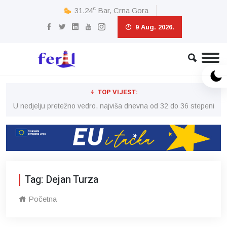
c
31.24
Bar, Crna Gora
9 Aug. 2026.
TOP VIJEST:
eni
U nedjelju pretežno vedro, najviša dnevna od 32 do 36 stepeni
U 
Tag: Dejan Turza
Početna