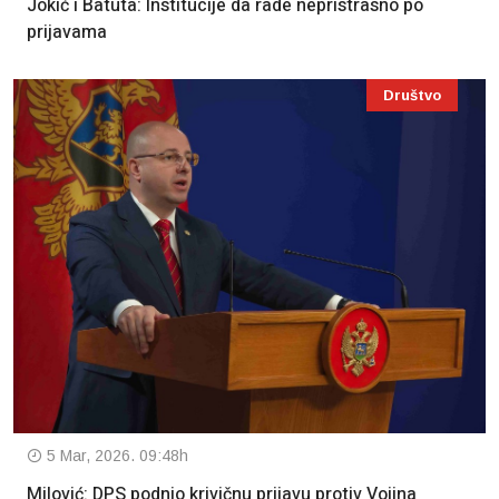
Jokić i Batuta: Institucije da rade nepristrasno po
prijavama
Društvo
5 Mar, 2026. 09:48h
Milović: DPS podnio krivičnu prijavu protiv Vojina