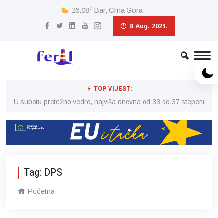
c
26.08
Bar, Crna Gora
8 Aug. 2026.
TOP VIJEST:
eni
U subotu pretežno vedro, najviša dnevna od 33 do 37 stepeni
U 
Tag: DPS
Početna