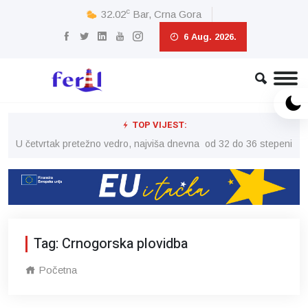
c
32.02
Bar, Crna Gora
6 Aug. 2026.
TOP VIJEST:
peni
U četvrtak pretežno vedro, najviša dnevna od 32 do 36 stepeni
U č
Tag: Crnogorska plovidba
Početna