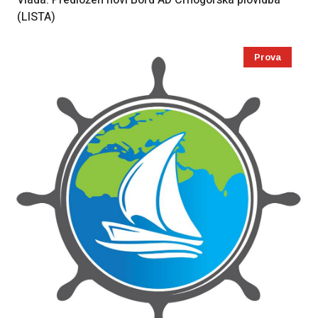
Vlada: Predložen novi Bord AD Crnogorska plovidba
(LISTA)
Prova