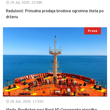
29 Jul, 2025. 22:58h
Radulović: Prinudna prodaja brodova ogromna šteta po
državu
Prova
26 Jun, 2025. 17:01h