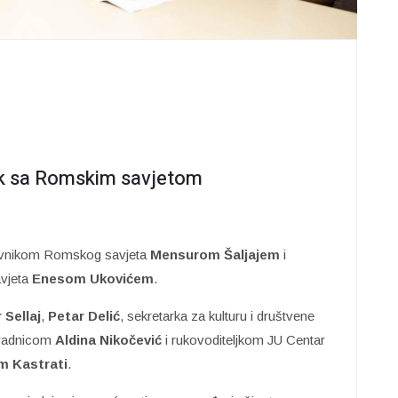
ak sa Romskim savjetom
stavnikom Romskog savjeta
Mensurom Šaljajem
i
vjeta
Enesom Ukovićem
.
 Sellaj
,
Petar Delić
, sekretarka za kulturu i društvene
radnicom
Aldina Nikočević
i rukovoditeljkom JU Centar
m Kastrati
.