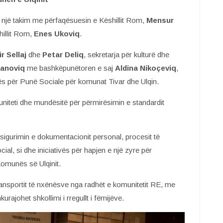
 një takim me përfaqësuesin e Këshillit Rom,
Mensur
hillit Rom,
Enes Ukoviq
.
r Sellaj
dhe
Petar Deliq
, sekretarja për kulturë dhe
banoviq
me bashkëpunëtoren e saj
Aldina
Nikoçeviq
,
ës për Punë Sociale për komunat Tivar dhe Ulqin.
muniteti dhe mundësitë për përmirësimin e standardit
sigurimin e dokumentacionit personal, procesit të
cial, si dhe iniciativës për hapjen e një zyre për
Komunës së Ulqinit.
ransportit të nxënësve nga radhët e komunitetit RE, me
urajohet shkollimi i rregullt i fëmijëve.