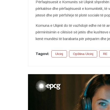
Përfaqësuesit e Komunës së Ulqinit shprehën 
përkatëse dhe përfaqësuesit e komunitetit, të 
jetesë dhe për përfshirje të plotë sociale të p
Komuna e Ulqinit do të vazhdojë edhe në të 
përmirësimin e cilësisë së jetës dhe kushteve n
kenë mundësi të barabarta për përparim dhe jet
Tagovi:
Ulcinj
Opština Ulcinj
RE