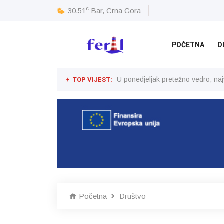
c
30.51
Bar, Crna Gora
POČETNA
D
TOP VIJEST:
U ponedjeljak pretežno vedro, na
Početna
Društvo