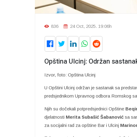
836
24 Oct, 2025. 19:06h
Opština Ulcinj: Održan sastan
Izvor, foto: Opština Ulcinj
U Opštini Ulcinj održan je sastanak sa pred
predsjednikom Upravnog odbora Romskog sa
Njih su dočekali potpredsjednici Opštine
Beqir
djelatnosti
Merita Subašić Šabanović
sa sa
za socijalni rad za opštine Bar i Ulcinj
Marino