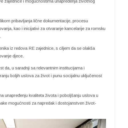
ve zajednice i mogućnostima unapređenja životnog
ikom pribavljanja lične dokumentacije, procesu
ovanja, kao i inicijativi za otvaranje kancelarije za romsku
.
nika iz redova RE zajednice, s ciljem da se olakša
ovanje djece.
t da, u saradnji sa relevantnim institucijama i
anju boljih uslova za život i punu socijalnu uključenost
 na unapređenju kvaliteta života i poboljšanju uslova u
jednake mogućnosti za napredak i dostojanstven život-