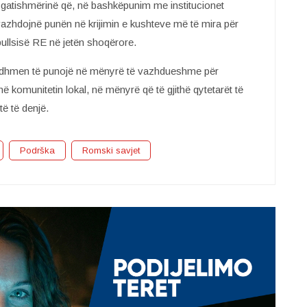
gatishmërinë që, në bashkëpunim me institucionet
vazhdojnë punën në krijimin e kushteve më të mira për
opullsisë RE në jetën shoqërore.
ardhmen të punojë në mënyrë të vazhdueshme për
ë komunitetin lokal, në mënyrë që të gjithë qytetarët të
ë të denjë.
Podrška
Romski savjet