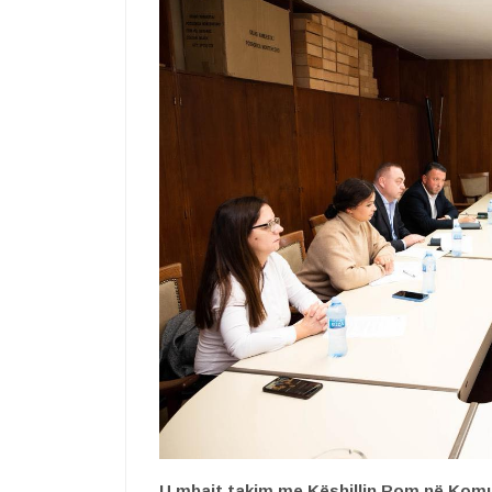
U mbajt takim me Këshillin Rom në Komu