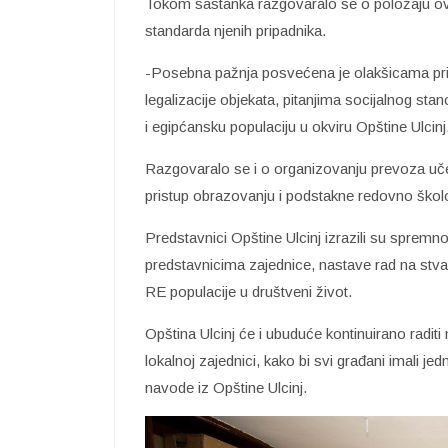
Tokom sastanka razgovaralo se o položaju o
standarda njenih pripadnika.
-Posebna pažnja posvećena je olakšicama pril
legalizacije objekata, pitanjima socijalnog stan
i egipćansku populaciju u okviru Opštine Ulcinj
Razgovaralo se i o organizovanju prevoza uče
pristup obrazovanju i podstakne redovno škol
Predstavnici Opštine Ulcinj izrazili su spremnos
predstavnicima zajednice, nastave rad na stvar
RE populacije u društveni život.
Opština Ulcinj će i ubuduće kontinuirano raditi
lokalnoj zajednici, kako bi svi građani imali 
navode iz Opštine Ulcinj.