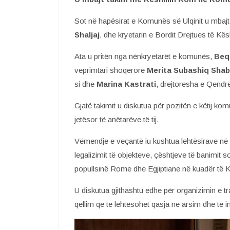
Sot në hapësirat e Komunës së Ulqinit u mbajt
Shaljaj
, dhe kryetarin e Bordit Drejtues të Kës
Ata u pritën nga nënkryetarët e komunës,
Beqi
veprimtari shoqërore
Merita Subashiq Sha
si dhe
Marina Kastrati
, drejtoresha e Qendr
Gjatë takimit u diskutua për pozitën e këtij ko
jetësor të anëtarëve të tij.
Vëmendje e veçantë iu kushtua lehtësirave në 
legalizimit të objekteve, çështjeve të banimit so
popullsinë Rome dhe Egjiptiane në kuadër të 
U diskutua gjithashtu edhe për organizimin e t
qëllim që të lehtësohet qasja në arsim dhe të ink